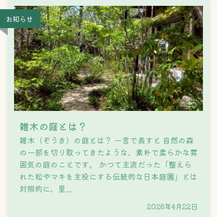
お知らせ
雑木の庭とは？
雑木（ぞうき）の庭とは？ 一言で表すと 自然の森
の一部を切り取ってきたような、素朴で柔らかな雰
囲気の庭のことです。 ​かつて主流だった「整えら
れた松やマキを主役にする伝統的な日本庭園」とは
対照的に、里...
2026年4月22日